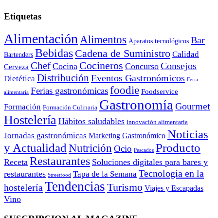
Etiquetas
Alimentación
Alimentos
Bar
Aparatos tecnológicos
Bebidas
Cadena de Suministro
Calidad
Bartenders
Cocineros
Chef
Consejos
Cocina
Concurso
Cerveza
Distribución
Eventos Gastronómicos
Dietética
Feria
foodie
Ferias gastronómicas
Foodservice
alimentaria
Gastronomía
Gourmet
Formación
Formación Culinaria
Hostelería
Hábitos saludables
Innovación alimentaria
Noticias
Jornadas gastronómicas
Marketing Gastronómico
y Actualidad
Producto
Nutrición
Ocio
Pescados
Restaurantes
Receta
Soluciones digitales para bares y
Tecnología en la
restaurantes
Tapa de la Semana
Streetfood
Tendencias
Turismo
hostelería
Viajes y Escapadas
Vino