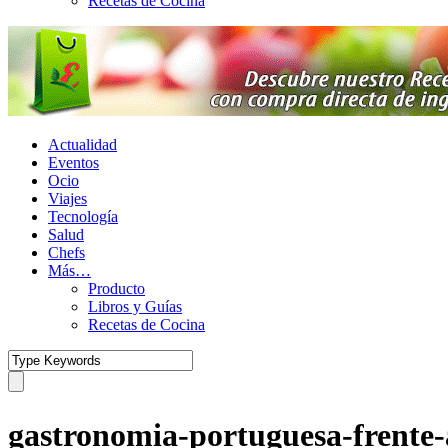
Recetas de Cocina
Actualidad
Eventos
Ocio
Viajes
Tecnología
Salud
Chefs
Más…
Producto
Libros y Guías
Recetas de Cocina
gastronomia-portuguesa-frente