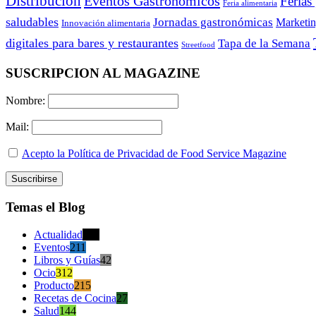
Distribución
Eventos Gastronómicos
Ferias
Feria alimentaria
saludables
Jornadas gastronómicas
Marketi
Innovación alimentaria
digitales para bares y restaurantes
Tapa de la Semana
Streetfood
SUSCRIPCION AL MAGAZINE
Nombre:
Mail:
Acepto la Política de Privacidad de Food Service Magazine
Temas el Blog
Actualidad
470
Eventos
211
Libros y Guías
42
Ocio
312
Producto
215
Recetas de Cocina
27
Salud
144