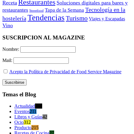
Restaurantes
Receta
Soluciones digitales para bares y
Tecnología en la
restaurantes
Tapa de la Semana
Streetfood
Tendencias
Turismo
hostelería
Viajes y Escapadas
Vino
SUSCRIPCION AL MAGAZINE
Nombre:
Mail:
Acepto la Política de Privacidad de Food Service Magazine
Temas el Blog
Actualidad
470
Eventos
211
Libros y Guías
42
Ocio
312
Producto
215
Recetas de Cocina
27