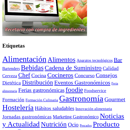
Etiquetas
Alimentación
Alimentos
Bar
Aparatos tecnológicos
Bebidas
Cadena de Suministro
Calidad
Bartenders
Cocineros
Chef
Consejos
Cocina
Concurso
Cerveza
Distribución
Eventos Gastronómicos
Dietética
Feria
foodie
Ferias gastronómicas
Foodservice
alimentaria
Gastronomía
Gourmet
Formación
Formación Culinaria
Hostelería
Hábitos saludables
Innovación alimentaria
Noticias
Jornadas gastronómicas
Marketing Gastronómico
y Actualidad
Producto
Nutrición
Ocio
Pescados