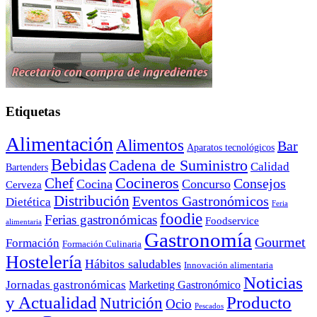
Etiquetas
Alimentación
Alimentos
Bar
Aparatos tecnológicos
Bebidas
Cadena de Suministro
Calidad
Bartenders
Cocineros
Chef
Consejos
Cocina
Concurso
Cerveza
Distribución
Eventos Gastronómicos
Dietética
Feria
foodie
Ferias gastronómicas
Foodservice
alimentaria
Gastronomía
Gourmet
Formación
Formación Culinaria
Hostelería
Hábitos saludables
Innovación alimentaria
Noticias
Jornadas gastronómicas
Marketing Gastronómico
y Actualidad
Producto
Nutrición
Ocio
Pescados