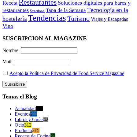
Restaurantes
Receta
Soluciones digitales para bares y
Tecnología en la
restaurantes
Tapa de la Semana
Streetfood
Tendencias
Turismo
hostelería
Viajes y Escapadas
Vino
SUSCRIPCION AL MAGAZINE
Nombre:
Mail:
Acepto la Política de Privacidad de Food Service Magazine
Temas el Blog
Actualidad
470
Eventos
211
Libros y Guías
42
Ocio
312
Producto
215
Recetas de Cocina
27