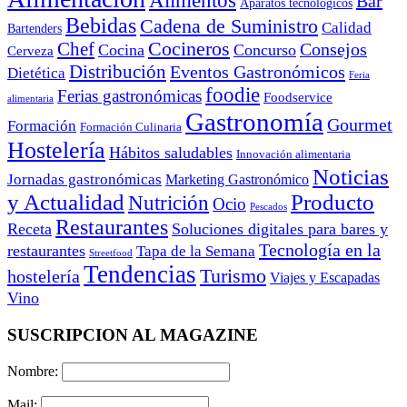
Alimentos
Bar
Aparatos tecnológicos
Bebidas
Cadena de Suministro
Calidad
Bartenders
Cocineros
Chef
Consejos
Cocina
Concurso
Cerveza
Distribución
Eventos Gastronómicos
Dietética
Feria
foodie
Ferias gastronómicas
Foodservice
alimentaria
Gastronomía
Gourmet
Formación
Formación Culinaria
Hostelería
Hábitos saludables
Innovación alimentaria
Noticias
Jornadas gastronómicas
Marketing Gastronómico
y Actualidad
Producto
Nutrición
Ocio
Pescados
Restaurantes
Receta
Soluciones digitales para bares y
Tecnología en la
restaurantes
Tapa de la Semana
Streetfood
Tendencias
Turismo
hostelería
Viajes y Escapadas
Vino
SUSCRIPCION AL MAGAZINE
Nombre:
Mail: