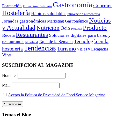
Gastronomía
Gourmet
Formación
Formación Culinaria
Hostelería
Hábitos saludables
Innovación alimentaria
Noticias
Jornadas gastronómicas
Marketing Gastronómico
y Actualidad
Producto
Nutrición
Ocio
Pescados
Restaurantes
Receta
Soluciones digitales para bares y
Tecnología en la
restaurantes
Tapa de la Semana
Streetfood
Tendencias
Turismo
hostelería
Viajes y Escapadas
Vino
SUSCRIPCION AL MAGAZINE
Nombre:
Mail:
Acepto la Política de Privacidad de Food Service Magazine
Temas el Blog