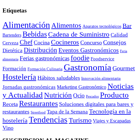
Etiquetas
Alimentación
Alimentos
Bar
Aparatos tecnológicos
Bebidas
Cadena de Suministro
Calidad
Bartenders
Cocineros
Chef
Consejos
Cocina
Concurso
Cerveza
Distribución
Eventos Gastronómicos
Dietética
Feria
foodie
Ferias gastronómicas
Foodservice
alimentaria
Gastronomía
Gourmet
Formación
Formación Culinaria
Hostelería
Hábitos saludables
Innovación alimentaria
Noticias
Jornadas gastronómicas
Marketing Gastronómico
y Actualidad
Producto
Nutrición
Ocio
Pescados
Restaurantes
Receta
Soluciones digitales para bares y
Tecnología en la
restaurantes
Tapa de la Semana
Streetfood
Tendencias
Turismo
hostelería
Viajes y Escapadas
Vino