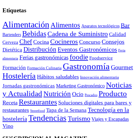
Etiquetas
Alimentación
Alimentos
Bar
Aparatos tecnológicos
Bebidas
Cadena de Suministro
Calidad
Bartenders
Cocineros
Chef
Consejos
Cocina
Concurso
Cerveza
Distribución
Eventos Gastronómicos
Dietética
Feria
foodie
Ferias gastronómicas
Foodservice
alimentaria
Gastronomía
Gourmet
Formación
Formación Culinaria
Hostelería
Hábitos saludables
Innovación alimentaria
Noticias
Jornadas gastronómicas
Marketing Gastronómico
y Actualidad
Producto
Nutrición
Ocio
Pescados
Restaurantes
Receta
Soluciones digitales para bares y
Tecnología en la
restaurantes
Tapa de la Semana
Streetfood
Tendencias
Turismo
hostelería
Viajes y Escapadas
Vino