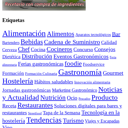
Etiquetas
Alimentación
Alimentos
Bar
Aparatos tecnológicos
Bebidas
Cadena de Suministro
Calidad
Bartenders
Cocineros
Chef
Consejos
Cocina
Concurso
Cerveza
Distribución
Eventos Gastronómicos
Dietética
Feria
foodie
Ferias gastronómicas
Foodservice
alimentaria
Gastronomía
Gourmet
Formación
Formación Culinaria
Hostelería
Hábitos saludables
Innovación alimentaria
Noticias
Jornadas gastronómicas
Marketing Gastronómico
y Actualidad
Producto
Nutrición
Ocio
Pescados
Restaurantes
Receta
Soluciones digitales para bares y
Tecnología en la
restaurantes
Tapa de la Semana
Streetfood
Tendencias
Turismo
hostelería
Viajes y Escapadas
Vino