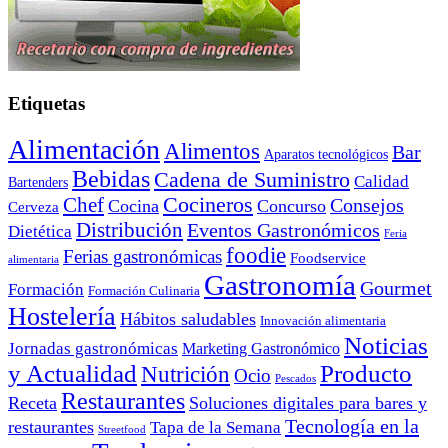
Etiquetas
Alimentación
Alimentos
Bar
Aparatos tecnológicos
Bebidas
Cadena de Suministro
Calidad
Bartenders
Cocineros
Chef
Consejos
Cocina
Concurso
Cerveza
Distribución
Eventos Gastronómicos
Dietética
Feria
foodie
Ferias gastronómicas
Foodservice
alimentaria
Gastronomía
Gourmet
Formación
Formación Culinaria
Hostelería
Hábitos saludables
Innovación alimentaria
Noticias
Jornadas gastronómicas
Marketing Gastronómico
y Actualidad
Producto
Nutrición
Ocio
Pescados
Restaurantes
Receta
Soluciones digitales para bares y
Tecnología en la
restaurantes
Tapa de la Semana
Streetfood