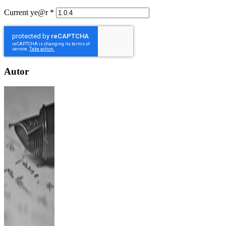
Current ye@r
*
Autor