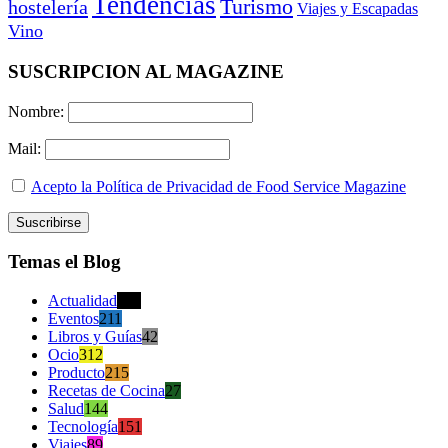
Tendencias
Turismo
hostelería
Viajes y Escapadas
Vino
SUSCRIPCION AL MAGAZINE
Nombre:
Mail:
Acepto la Política de Privacidad de Food Service Magazine
Temas el Blog
Actualidad
470
Eventos
211
Libros y Guías
42
Ocio
312
Producto
215
Recetas de Cocina
27
Salud
144
Tecnología
151
Viajes
89