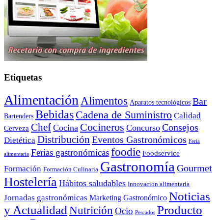
Etiquetas
Alimentación
Alimentos
Bar
Aparatos tecnológicos
Bebidas
Cadena de Suministro
Calidad
Bartenders
Cocineros
Chef
Consejos
Cocina
Concurso
Cerveza
Distribución
Eventos Gastronómicos
Dietética
Feria
foodie
Ferias gastronómicas
Foodservice
alimentaria
Gastronomía
Gourmet
Formación
Formación Culinaria
Hostelería
Hábitos saludables
Innovación alimentaria
Noticias
Jornadas gastronómicas
Marketing Gastronómico
y Actualidad
Producto
Nutrición
Ocio
Pescados