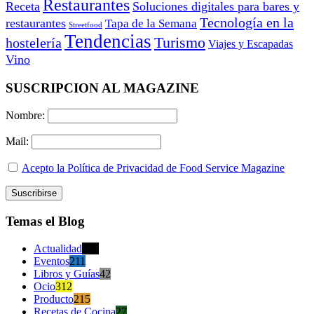
Restaurantes
Receta
Soluciones digitales para bares y
Tecnología en la
restaurantes
Tapa de la Semana
Streetfood
Tendencias
Turismo
hostelería
Viajes y Escapadas
Vino
SUSCRIPCION AL MAGAZINE
Nombre:
Mail:
Acepto la Política de Privacidad de Food Service Magazine
Temas el Blog
Actualidad
470
Eventos
211
Libros y Guías
42
Ocio
312
Producto
215
Recetas de Cocina
27