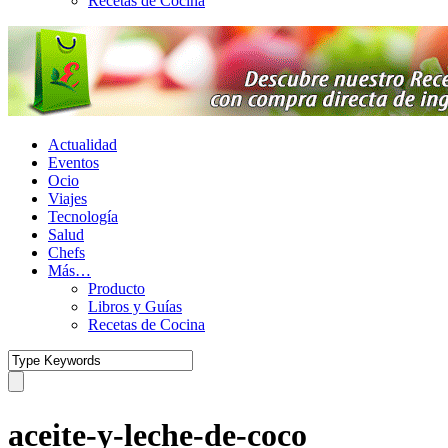
Recetas de Cocina
Actualidad
Eventos
Ocio
Viajes
Tecnología
Salud
Chefs
Más…
Producto
Libros y Guías
Recetas de Cocina
aceite-y-leche-de-coco