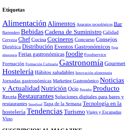
Etiquetas
Alimentación
Alimentos
Bar
Aparatos tecnológicos
Bebidas
Cadena de Suministro
Calidad
Bartenders
Cocineros
Chef
Consejos
Cocina
Concurso
Cerveza
Distribución
Eventos Gastronómicos
Dietética
Feria
foodie
Ferias gastronómicas
Foodservice
alimentaria
Gastronomía
Gourmet
Formación
Formación Culinaria
Hostelería
Hábitos saludables
Innovación alimentaria
Noticias
Jornadas gastronómicas
Marketing Gastronómico
y Actualidad
Producto
Nutrición
Ocio
Pescados
Restaurantes
Receta
Soluciones digitales para bares y
Tecnología en la
restaurantes
Tapa de la Semana
Streetfood
Tendencias
Turismo
hostelería
Viajes y Escapadas
Vino