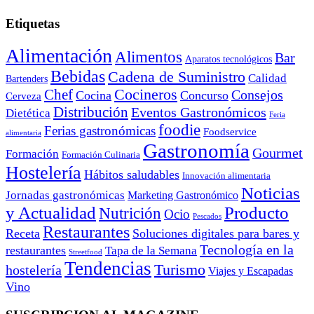
Etiquetas
Alimentación
Alimentos
Bar
Aparatos tecnológicos
Bebidas
Cadena de Suministro
Calidad
Bartenders
Cocineros
Chef
Consejos
Cocina
Concurso
Cerveza
Distribución
Eventos Gastronómicos
Dietética
Feria
foodie
Ferias gastronómicas
Foodservice
alimentaria
Gastronomía
Gourmet
Formación
Formación Culinaria
Hostelería
Hábitos saludables
Innovación alimentaria
Noticias
Jornadas gastronómicas
Marketing Gastronómico
y Actualidad
Producto
Nutrición
Ocio
Pescados
Restaurantes
Receta
Soluciones digitales para bares y
Tecnología en la
restaurantes
Tapa de la Semana
Streetfood
Tendencias
Turismo
hostelería
Viajes y Escapadas
Vino