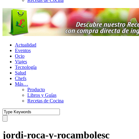
Recetas de Cocina
Actualidad
Eventos
Ocio
Viajes
Tecnología
Salud
Chefs
Más…
Producto
Libros y Guías
Recetas de Cocina
jordi-roca-y-rocambolesc