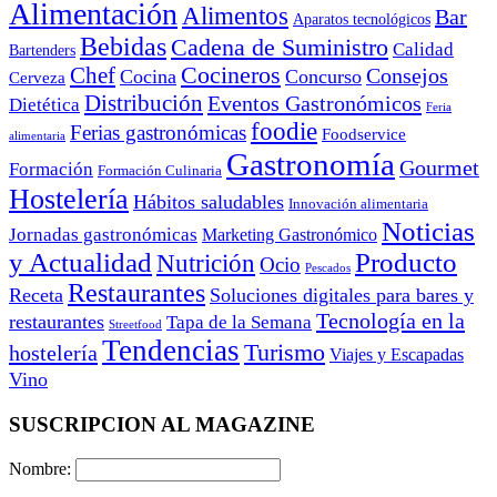
Alimentación
Alimentos
Bar
Aparatos tecnológicos
Bebidas
Cadena de Suministro
Calidad
Bartenders
Cocineros
Chef
Consejos
Cocina
Concurso
Cerveza
Distribución
Eventos Gastronómicos
Dietética
Feria
foodie
Ferias gastronómicas
Foodservice
alimentaria
Gastronomía
Gourmet
Formación
Formación Culinaria
Hostelería
Hábitos saludables
Innovación alimentaria
Noticias
Jornadas gastronómicas
Marketing Gastronómico
y Actualidad
Producto
Nutrición
Ocio
Pescados
Restaurantes
Receta
Soluciones digitales para bares y
Tecnología en la
restaurantes
Tapa de la Semana
Streetfood
Tendencias
Turismo
hostelería
Viajes y Escapadas
Vino
SUSCRIPCION AL MAGAZINE
Nombre: