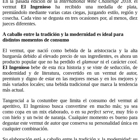
En la pasada edición de la
International Wine Challenge 2018
. el
vermut
El Ingenioso
ha recibido una medalla de plata,
premiándolo mediante varias catas ciegas, juzgando estilo, región y
cosecha. Cada vino se degusta en tres ocasiones por, al menos, diez
jueces diferentes.
A caballo entre la tradición y la modernidad es ideal para
distintos momentos de consumo
El vermut, que nació como bebida de la aristocracia y la alta
burguesía debido al elevado precio de sus ingredientes, es ahora un
producto popular que no ha perdido el
glamour
ni el carácter
cool
.
El Ingenioso
bebe de esta rica historia y se viste de seducción, de
modernidad y de literatura, convertido en un vermut de autor,
premium y digno de estar en las mejores mesas y en los mejores y
más variados locales; una bebida tradicional que marca la tendencia
más actual.
Tangencial a la costumbre que limita el consumo del vermut al
aperitivo, El Ingenioso busca convertirse en mucho más; ya sea
como copa en un mix elaborado, o en su
perfect serve,
muy frío o
con hielo y un twist de naranja. Cualquier momento es bueno para
degustar este vermut de autor que conserva su personalidad única en
cualquier combinación.
Su elaboración está a caballo entre la tradición y la modernidad: su