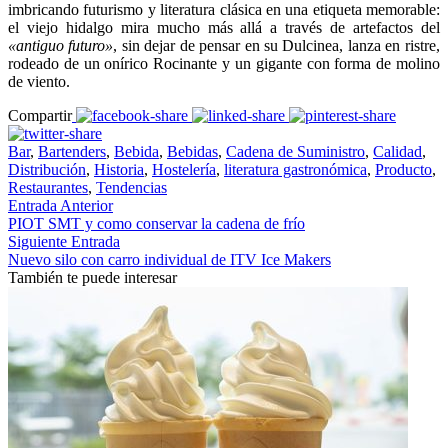
imbricando futurismo y literatura clásica en una etiqueta memorable:
el viejo hidalgo mira mucho más allá a través de artefactos del
«antiguo futuro»
, sin dejar de pensar en su Dulcinea, lanza en ristre,
rodeado de un onírico Rocinante y un gigante con forma de molino
de viento.
Compartir
Bar
,
Bartenders
,
Bebida
,
Bebidas
,
Cadena de Suministro
,
Calidad
,
Distribución
,
Historia
,
Hostelería
,
literatura gastronómica
,
Producto
,
Restaurantes
,
Tendencias
Entrada Anterior
PIOT SMT y como conservar la cadena de frío
Siguiente Entrada
Nuevo silo con carro individual de ITV Ice Makers
También te puede interesar