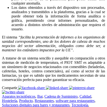
cualquier anomalía.
Los datos obtenidos a través del dispositivo son procesados,
analizados y transmitidos a la plataforma, gracias a la cual se
puede obtener toda la información de forma analítica o
gráfica, permitiendo crear informes personalizados, de
acuerdo a distintos niveles de administración que requiera el
usuario.
El sistema
“facilita la presentación de informes a los organismos de
sanidad correspondientes, uno de los dolores de cabeza de muchos
negocios del sector alimentación, obligados como debe ser, a
mantener los estándares impuestos por la UE”
.
A tratarse de un sistema sencillo y asequible en comparación a otros
sistemas de medición de temperatura, el PIOT SMT es adaptable a
un sinnúmero de negocios relacionados con comestibles (heladerías,
cafeterías, hoteles, centros comerciales), así como al sector de las
farmacias, ya que es sabido que los medicamentos necesitan de una
conservación perfecta para poder garantizar su eficacia.
Compartir
Aparatos tecnológicos
,
Bar
,
Cadena de Suministro
,
Calidad
,
Hostelería
,
Producto
,
Restaurantes
,
software para restaurantes
,
Soluciones digitales para bares y restaurantes
,
Tecnología
,