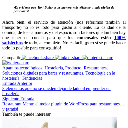
¡Es evidente que Taxi Butler es la manera más eficiente y más rápida de
pedir taxis!
Ahora bien, el servicio de atención (nos referimos también al
transporte) no lo es todo para gustar al cliente. La calidad de la
comida, de los camareros y del espacio son factores que también hay
que tener en cuenta para que los
comensales estén
100%
satisfechos
de todo, al completo. No es fácil, ¡pero sí se puede hacer
todo lo posible para conseguirlo!
Compartir
Aparatos tecnológicos
,
Hostelería
,
Producto
,
Restaurantes
,
Soluciones digitales para bares y restaurantes
,
Tecnología en la
hostelería
,
Tendencias
Entrada Anterior
8 elementos que no se pueden dejar de lado al emprender en
hostelería
Siguiente Entrada
Restaurant Menu: el mejor plugin de WordPress para restaurantes…
y ¡gratis!
También te puede interesar