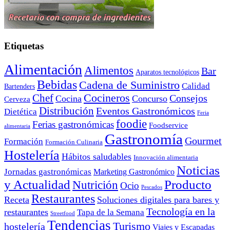
Etiquetas
Alimentación
Alimentos
Bar
Aparatos tecnológicos
Bebidas
Cadena de Suministro
Calidad
Bartenders
Cocineros
Chef
Consejos
Cocina
Concurso
Cerveza
Distribución
Eventos Gastronómicos
Dietética
Feria
foodie
Ferias gastronómicas
Foodservice
alimentaria
Gastronomía
Gourmet
Formación
Formación Culinaria
Hostelería
Hábitos saludables
Innovación alimentaria
Noticias
Jornadas gastronómicas
Marketing Gastronómico
y Actualidad
Producto
Nutrición
Ocio
Pescados
Restaurantes
Receta
Soluciones digitales para bares y
Tecnología en la
restaurantes
Tapa de la Semana
Streetfood
Tendencias
Turismo
hostelería
Viajes y Escapadas