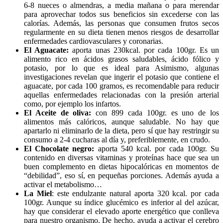
6-8 nueces o almendras, a media mañana o para merendar
para aprovechar todos sus beneficios sin excederse con las
calorías. Además, las personas que consumen frutos secos
regularmente en su dieta tienen menos riesgos de desarrollar
enfermedades cardiovasculares y coronarias.
El Aguacate:
aporta unas 230kcal. por cada 100gr. Es un
alimento rico en ácidos grasos saludables, ácido fólico y
potasio, por lo que es ideal para Asimismo, algunas
investigaciones revelan que ingerir el potasio que contiene el
aguacate, por cada 100 gramos, es recomendable para reducir
aquellas enfermedades relacionadas con la presión arterial
como, por ejemplo los infartos.
El Aceite de oliva:
con 899 cada 100gr. es uno de los
alimentos más calóricos, aunque saludable. No hay que
apartarlo ni eliminarlo de la dieta, pero sí que hay restringir su
consumo a 2-4 cucharas al día y, preferiblemente, en crudo.
El Chocolate negro:
aporta 540 kcal. por cada 100gr. Su
contenido en diversas vitaminas y proteínas hace que sea un
buen complemento en dietas hipocalóricas en momentos de
“debilidad”, eso sí, en pequeñas porciones. Además ayuda a
activar el metabolismo…
La Miel
: este endulzante natural aporta 320 kcal. por cada
100gr. Aunque su índice glucémico es inferior al del azúcar,
hay que considerar el elevado aporte energético que conlleva
para nuestro organismo. De hecho, ayuda a activar el cerebro