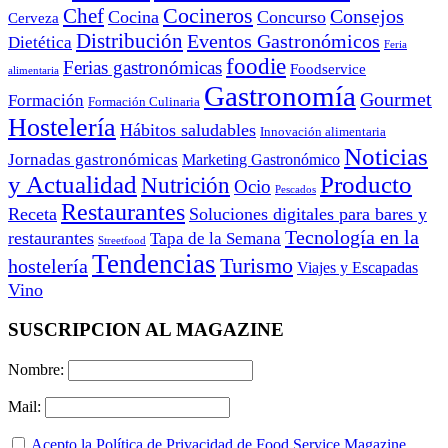
Cocineros
Chef
Consejos
Cocina
Concurso
Cerveza
Distribución
Eventos Gastronómicos
Dietética
Feria
foodie
Ferias gastronómicas
Foodservice
alimentaria
Gastronomía
Gourmet
Formación
Formación Culinaria
Hostelería
Hábitos saludables
Innovación alimentaria
Noticias
Jornadas gastronómicas
Marketing Gastronómico
y Actualidad
Producto
Nutrición
Ocio
Pescados
Restaurantes
Receta
Soluciones digitales para bares y
Tecnología en la
restaurantes
Tapa de la Semana
Streetfood
Tendencias
Turismo
hostelería
Viajes y Escapadas
Vino
SUSCRIPCION AL MAGAZINE
Nombre:
Mail:
Acepto la Política de Privacidad de Food Service Magazine