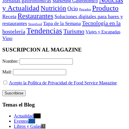
Jornadas gastronómicas
Marketing Gastronómico
y Actualidad
Producto
Nutrición
Ocio
Pescados
Restaurantes
Receta
Soluciones digitales para bares y
Tecnología en la
restaurantes
Tapa de la Semana
Streetfood
Tendencias
Turismo
hostelería
Viajes y Escapadas
Vino
SUSCRIPCION AL MAGAZINE
Nombre:
Mail:
Acepto la Política de Privacidad de Food Service Magazine
Temas el Blog
Actualidad
470
Eventos
211
Libros y Guías
42