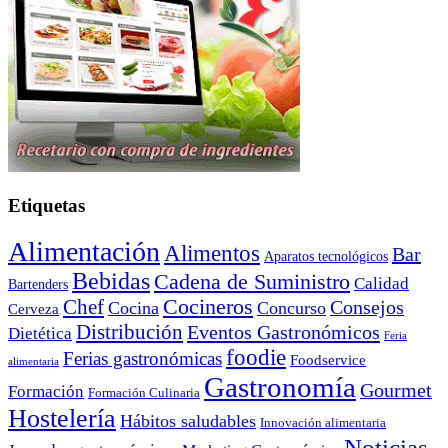
Etiquetas
Alimentación
Alimentos
Bar
Aparatos tecnológicos
Bebidas
Cadena de Suministro
Calidad
Bartenders
Cocineros
Chef
Consejos
Cocina
Concurso
Cerveza
Distribución
Eventos Gastronómicos
Dietética
Feria
foodie
Ferias gastronómicas
Foodservice
alimentaria
Gastronomía
Gourmet
Formación
Formación Culinaria
Hostelería
Hábitos saludables
Innovación alimentaria
Noticias