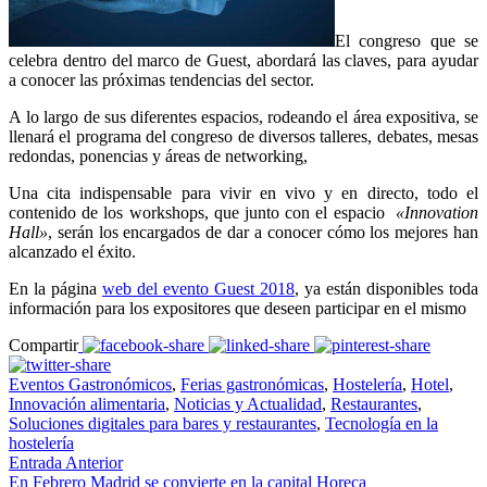
El congreso que se
celebra dentro del marco de Guest, abordará las claves, para ayudar
a conocer las próximas tendencias del sector.
A lo largo de sus diferentes espacios, rodeando el área expositiva, se
llenará el programa del congreso de diversos talleres, debates, mesas
redondas, ponencias y áreas de networking,
Una cita indispensable para vivir en vivo y en directo, todo el
contenido de los workshops, que junto con el espacio
«Innovation
Hall»
, serán los encargados de dar a conocer cómo los mejores han
alcanzado el éxito.
En la página
web del evento Guest 2018
, ya están disponibles toda
información para los expositores que deseen participar en el mismo
Compartir
Eventos Gastronómicos
,
Ferias gastronómicas
,
Hostelería
,
Hotel
,
Innovación alimentaria
,
Noticias y Actualidad
,
Restaurantes
,
Soluciones digitales para bares y restaurantes
,
Tecnología en la
hostelería
Entrada Anterior
En Febrero Madrid se convierte en la capital Horeca