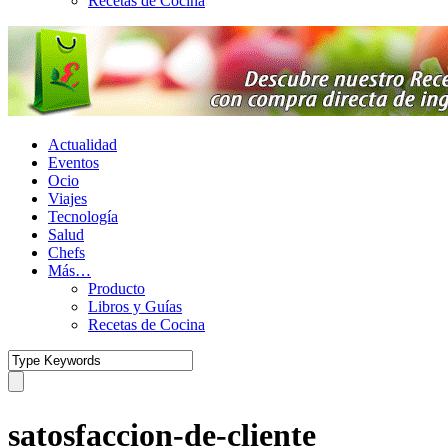
Recetas de Cocina
Actualidad
Eventos
Ocio
Viajes
Tecnología
Salud
Chefs
Más…
Producto
Libros y Guías
Recetas de Cocina
satosfaccion-de-cliente