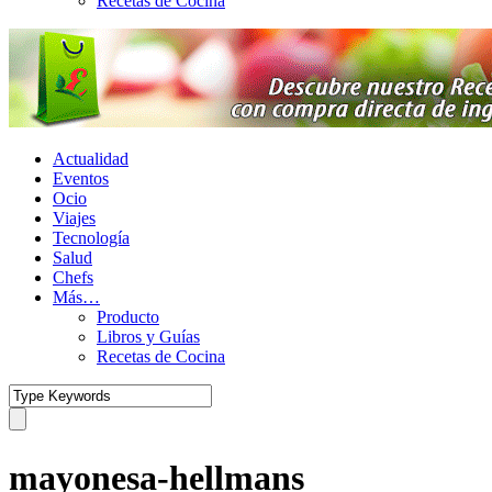
Recetas de Cocina
Actualidad
Eventos
Ocio
Viajes
Tecnología
Salud
Chefs
Más…
Producto
Libros y Guías
Recetas de Cocina
mayonesa-hellmans