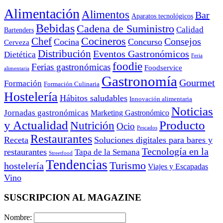
Alimentación
Alimentos
Bar
Aparatos tecnológicos
Bebidas
Cadena de Suministro
Calidad
Bartenders
Cocineros
Chef
Consejos
Cocina
Concurso
Cerveza
Distribución
Eventos Gastronómicos
Dietética
Feria
foodie
Ferias gastronómicas
Foodservice
alimentaria
Gastronomía
Gourmet
Formación
Formación Culinaria
Hostelería
Hábitos saludables
Innovación alimentaria
Noticias
Jornadas gastronómicas
Marketing Gastronómico
y Actualidad
Producto
Nutrición
Ocio
Pescados
Restaurantes
Receta
Soluciones digitales para bares y
Tecnología en la
restaurantes
Tapa de la Semana
Streetfood
Tendencias
Turismo
hostelería
Viajes y Escapadas
Vino
SUSCRIPCION AL MAGAZINE
Nombre: