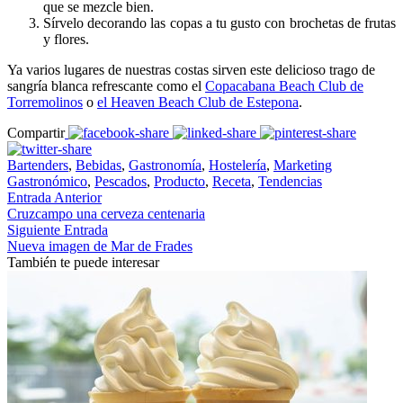
que se mezcle bien.
Sírvelo decorando las copas a tu gusto con brochetas de frutas
y flores.
Ya varios lugares de nuestras costas sirven este delicioso trago de
sangría blanca refrescante como el
Copacabana Beach Club de
Torremolinos
o
el Heaven Beach Club de Estepona
.
Compartir
Bartenders
,
Bebidas
,
Gastronomía
,
Hostelería
,
Marketing
Gastronómico
,
Pescados
,
Producto
,
Receta
,
Tendencias
Entrada Anterior
Cruzcampo una cerveza centenaria
Siguiente Entrada
Nueva imagen de Mar de Frades
También te puede interesar