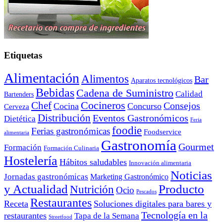
Etiquetas
Alimentación
Alimentos
Bar
Aparatos tecnológicos
Bebidas
Cadena de Suministro
Calidad
Bartenders
Cocineros
Chef
Consejos
Cocina
Concurso
Cerveza
Distribución
Eventos Gastronómicos
Dietética
Feria
foodie
Ferias gastronómicas
Foodservice
alimentaria
Gastronomía
Gourmet
Formación
Formación Culinaria
Hostelería
Hábitos saludables
Innovación alimentaria
Noticias
Jornadas gastronómicas
Marketing Gastronómico
y Actualidad
Producto
Nutrición
Ocio
Pescados
Restaurantes
Receta
Soluciones digitales para bares y
Tecnología en la
restaurantes
Tapa de la Semana
Streetfood