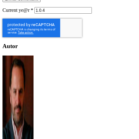
Current ye@r
*
Autor