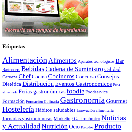
Etiquetas
Alimentación
Alimentos
Bar
Aparatos tecnológicos
Bebidas
Cadena de Suministro
Calidad
Bartenders
Cocineros
Chef
Consejos
Cocina
Concurso
Cerveza
Distribución
Eventos Gastronómicos
Dietética
Feria
foodie
Ferias gastronómicas
Foodservice
alimentaria
Gastronomía
Gourmet
Formación
Formación Culinaria
Hostelería
Hábitos saludables
Innovación alimentaria
Noticias
Jornadas gastronómicas
Marketing Gastronómico
y Actualidad
Producto
Nutrición
Ocio
Pescados