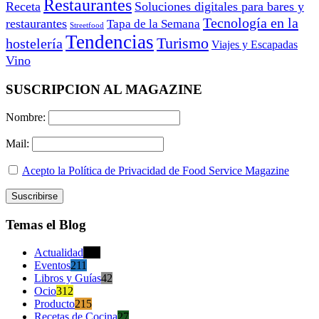
Restaurantes
Receta
Soluciones digitales para bares y
Tecnología en la
restaurantes
Tapa de la Semana
Streetfood
Tendencias
Turismo
hostelería
Viajes y Escapadas
Vino
SUSCRIPCION AL MAGAZINE
Nombre:
Mail:
Acepto la Política de Privacidad de Food Service Magazine
Temas el Blog
Actualidad
470
Eventos
211
Libros y Guías
42
Ocio
312
Producto
215
Recetas de Cocina
27