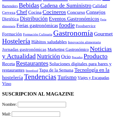
Bebidas
Cadena de Suministro
Calidad
Bartenders
Cocineros
Chef
Consejos
Cocina
Concurso
Cerveza
Distribución
Eventos Gastronómicos
Dietética
Feria
foodie
Ferias gastronómicas
Foodservice
alimentaria
Gastronomía
Gourmet
Formación
Formación Culinaria
Hostelería
Hábitos saludables
Innovación alimentaria
Noticias
Jornadas gastronómicas
Marketing Gastronómico
y Actualidad
Producto
Nutrición
Ocio
Pescados
Restaurantes
Receta
Soluciones digitales para bares y
Tecnología en la
restaurantes
Tapa de la Semana
Streetfood
Tendencias
Turismo
hostelería
Viajes y Escapadas
Vino
SUSCRIPCION AL MAGAZINE
Nombre:
Mail: