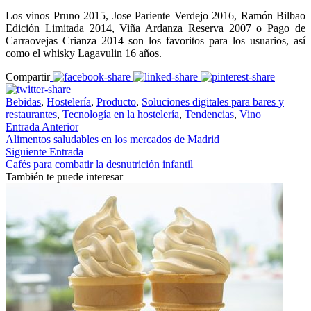
Los vinos Pruno 2015, Jose Pariente Verdejo 2016, Ramón Bilbao
Edición Limitada 2014, Viña Ardanza Reserva 2007 o Pago de
Carraovejas Crianza 2014 son los favoritos para los usuarios, así
como el whisky Lagavulin 16 años.
Compartir
Bebidas
,
Hostelería
,
Producto
,
Soluciones digitales para bares y
restaurantes
,
Tecnología en la hostelería
,
Tendencias
,
Vino
Entrada Anterior
Alimentos saludables en los mercados de Madrid
Siguiente Entrada
Cafés para combatir la desnutrición infantil
También te puede interesar