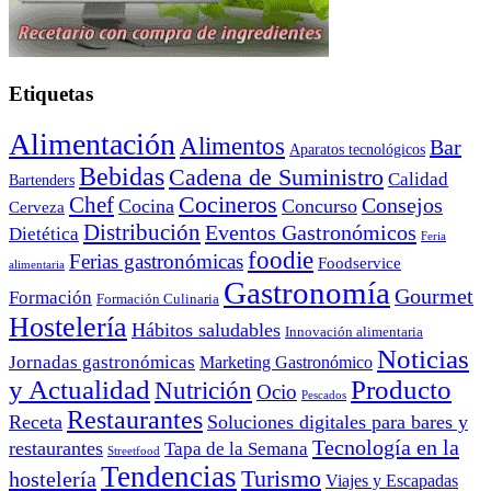
Etiquetas
Alimentación
Alimentos
Bar
Aparatos tecnológicos
Bebidas
Cadena de Suministro
Calidad
Bartenders
Cocineros
Chef
Consejos
Cocina
Concurso
Cerveza
Distribución
Eventos Gastronómicos
Dietética
Feria
foodie
Ferias gastronómicas
Foodservice
alimentaria
Gastronomía
Gourmet
Formación
Formación Culinaria
Hostelería
Hábitos saludables
Innovación alimentaria
Noticias
Jornadas gastronómicas
Marketing Gastronómico
y Actualidad
Producto
Nutrición
Ocio
Pescados
Restaurantes
Receta
Soluciones digitales para bares y
Tecnología en la
restaurantes
Tapa de la Semana
Streetfood
Tendencias
Turismo
hostelería
Viajes y Escapadas