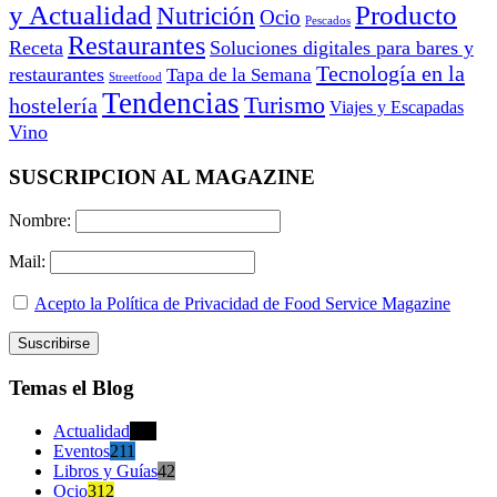
y Actualidad
Producto
Nutrición
Ocio
Pescados
Restaurantes
Receta
Soluciones digitales para bares y
Tecnología en la
restaurantes
Tapa de la Semana
Streetfood
Tendencias
Turismo
hostelería
Viajes y Escapadas
Vino
SUSCRIPCION AL MAGAZINE
Nombre:
Mail:
Acepto la Política de Privacidad de Food Service Magazine
Temas el Blog
Actualidad
470
Eventos
211
Libros y Guías
42
Ocio
312