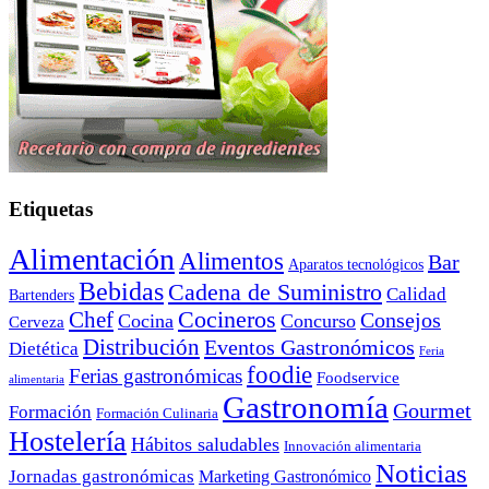
Etiquetas
Alimentación
Alimentos
Bar
Aparatos tecnológicos
Bebidas
Cadena de Suministro
Calidad
Bartenders
Cocineros
Chef
Consejos
Cocina
Concurso
Cerveza
Distribución
Eventos Gastronómicos
Dietética
Feria
foodie
Ferias gastronómicas
Foodservice
alimentaria
Gastronomía
Gourmet
Formación
Formación Culinaria
Hostelería
Hábitos saludables
Innovación alimentaria
Noticias
Jornadas gastronómicas
Marketing Gastronómico