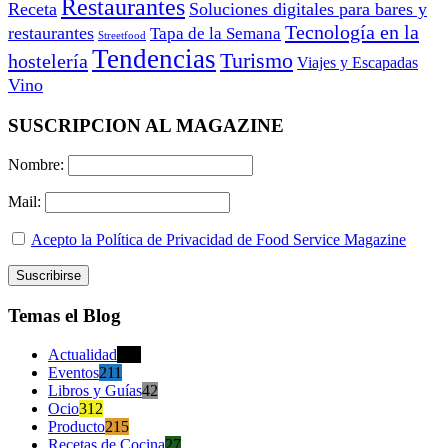
Restaurantes
Receta
Soluciones digitales para bares y
Tecnología en la
restaurantes
Tapa de la Semana
Streetfood
Tendencias
Turismo
hostelería
Viajes y Escapadas
Vino
SUSCRIPCION AL MAGAZINE
Nombre:
Mail:
Acepto la Política de Privacidad de Food Service Magazine
Temas el Blog
Actualidad
470
Eventos
211
Libros y Guías
42
Ocio
312
Producto
215
Recetas de Cocina
27