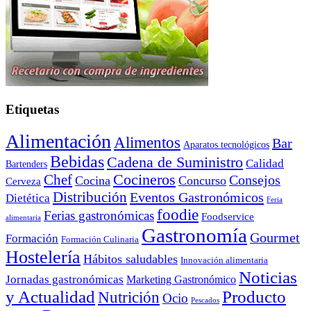
Etiquetas
Alimentación
Alimentos
Bar
Aparatos tecnológicos
Bebidas
Cadena de Suministro
Calidad
Bartenders
Cocineros
Chef
Consejos
Cocina
Concurso
Cerveza
Distribución
Eventos Gastronómicos
Dietética
Feria
foodie
Ferias gastronómicas
Foodservice
alimentaria
Gastronomía
Gourmet
Formación
Formación Culinaria
Hostelería
Hábitos saludables
Innovación alimentaria
Noticias
Jornadas gastronómicas
Marketing Gastronómico
y Actualidad
Producto
Nutrición
Ocio
Pescados