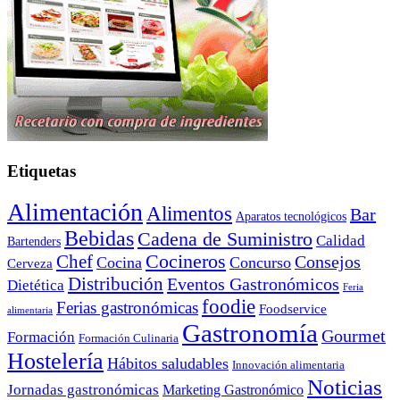
Etiquetas
Alimentación
Alimentos
Bar
Aparatos tecnológicos
Bebidas
Cadena de Suministro
Calidad
Bartenders
Cocineros
Chef
Consejos
Cocina
Concurso
Cerveza
Distribución
Eventos Gastronómicos
Dietética
Feria
foodie
Ferias gastronómicas
Foodservice
alimentaria
Gastronomía
Gourmet
Formación
Formación Culinaria
Hostelería
Hábitos saludables
Innovación alimentaria
Noticias
Jornadas gastronómicas
Marketing Gastronómico