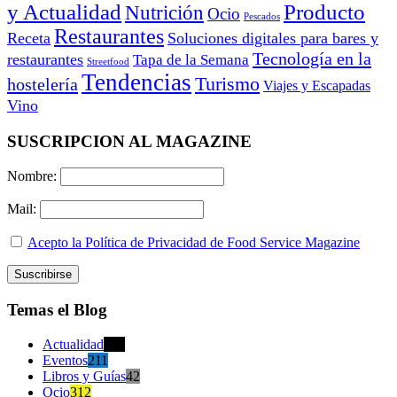
y Actualidad
Producto
Nutrición
Ocio
Pescados
Restaurantes
Receta
Soluciones digitales para bares y
Tecnología en la
restaurantes
Tapa de la Semana
Streetfood
Tendencias
Turismo
hostelería
Viajes y Escapadas
Vino
SUSCRIPCION AL MAGAZINE
Nombre:
Mail:
Acepto la Política de Privacidad de Food Service Magazine
Temas el Blog
Actualidad
470
Eventos
211
Libros y Guías
42
Ocio
312