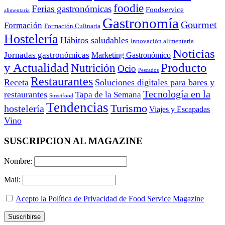
foodie
Ferias gastronómicas
Foodservice
alimentaria
Gastronomía
Gourmet
Formación
Formación Culinaria
Hostelería
Hábitos saludables
Innovación alimentaria
Noticias
Jornadas gastronómicas
Marketing Gastronómico
y Actualidad
Producto
Nutrición
Ocio
Pescados
Restaurantes
Receta
Soluciones digitales para bares y
Tecnología en la
restaurantes
Tapa de la Semana
Streetfood
Tendencias
Turismo
hostelería
Viajes y Escapadas
Vino
SUSCRIPCION AL MAGAZINE
Nombre:
Mail:
Acepto la Política de Privacidad de Food Service Magazine