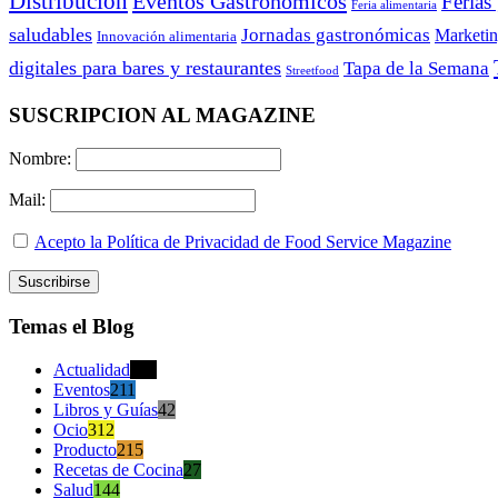
Distribución
Eventos Gastronómicos
Ferias
Feria alimentaria
saludables
Jornadas gastronómicas
Marketi
Innovación alimentaria
digitales para bares y restaurantes
Tapa de la Semana
Streetfood
SUSCRIPCION AL MAGAZINE
Nombre:
Mail:
Acepto la Política de Privacidad de Food Service Magazine
Temas el Blog
Actualidad
470
Eventos
211
Libros y Guías
42
Ocio
312
Producto
215
Recetas de Cocina
27
Salud
144