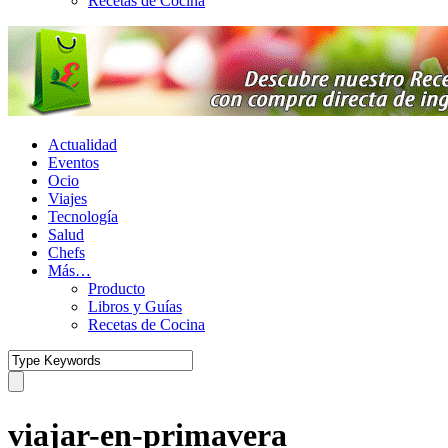
Recetas de Cocina
Actualidad
Eventos
Ocio
Viajes
Tecnología
Salud
Chefs
Más…
Producto
Libros y Guías
Recetas de Cocina
viajar-en-primavera