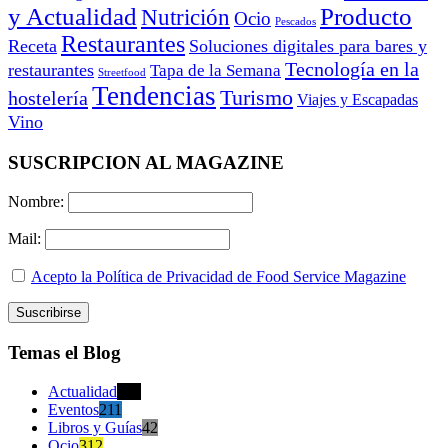
y Actualidad
Producto
Nutrición
Ocio
Pescados
Restaurantes
Receta
Soluciones digitales para bares y
Tecnología en la
restaurantes
Tapa de la Semana
Streetfood
Tendencias
Turismo
hostelería
Viajes y Escapadas
Vino
SUSCRIPCION AL MAGAZINE
Nombre:
Mail:
Acepto la Política de Privacidad de Food Service Magazine
Temas el Blog
Actualidad
470
Eventos
211
Libros y Guías
42
Ocio
312