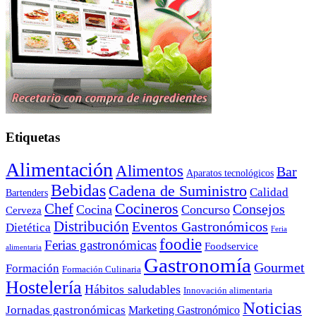
Etiquetas
Alimentación
Alimentos
Bar
Aparatos tecnológicos
Bebidas
Cadena de Suministro
Calidad
Bartenders
Cocineros
Chef
Consejos
Cocina
Concurso
Cerveza
Distribución
Eventos Gastronómicos
Dietética
Feria
foodie
Ferias gastronómicas
Foodservice
alimentaria
Gastronomía
Gourmet
Formación
Formación Culinaria
Hostelería
Hábitos saludables
Innovación alimentaria
Noticias
Jornadas gastronómicas
Marketing Gastronómico