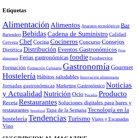
Etiquetas
Alimentación
Alimentos
Bar
Aparatos tecnológicos
Bebidas
Cadena de Suministro
Calidad
Bartenders
Cocineros
Chef
Consejos
Cocina
Concurso
Cerveza
Distribución
Eventos Gastronómicos
Dietética
Feria
foodie
Ferias gastronómicas
Foodservice
alimentaria
Gastronomía
Gourmet
Formación
Formación Culinaria
Hostelería
Hábitos saludables
Innovación alimentaria
Noticias
Jornadas gastronómicas
Marketing Gastronómico
y Actualidad
Producto
Nutrición
Ocio
Pescados
Restaurantes
Receta
Soluciones digitales para bares y
Tecnología en la
restaurantes
Tapa de la Semana
Streetfood
Tendencias
Turismo
hostelería
Viajes y Escapadas
Vino