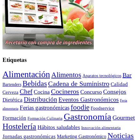
Etiquetas
Alimentación
Alimentos
Bar
Aparatos tecnológicos
Bebidas
Cadena de Suministro
Calidad
Bartenders
Cocineros
Chef
Consejos
Cocina
Concurso
Cerveza
Distribución
Eventos Gastronómicos
Dietética
Feria
foodie
Ferias gastronómicas
Foodservice
alimentaria
Gastronomía
Gourmet
Formación
Formación Culinaria
Hostelería
Hábitos saludables
Innovación alimentaria
Noticias
Jornadas gastronómicas
Marketing Gastronómico