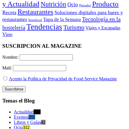
y Actualidad
Producto
Nutrición
Ocio
Pescados
Restaurantes
Receta
Soluciones digitales para bares y
Tecnología en la
restaurantes
Tapa de la Semana
Streetfood
Tendencias
Turismo
hostelería
Viajes y Escapadas
Vino
SUSCRIPCION AL MAGAZINE
Nombre:
Mail:
Acepto la Política de Privacidad de Food Service Magazine
Temas el Blog
Actualidad
470
Eventos
211
Libros y Guías
42
Ocio
312