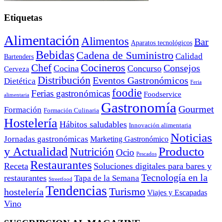
Etiquetas
Alimentación
Alimentos
Bar
Aparatos tecnológicos
Bebidas
Cadena de Suministro
Calidad
Bartenders
Cocineros
Chef
Consejos
Cocina
Concurso
Cerveza
Distribución
Eventos Gastronómicos
Dietética
Feria
foodie
Ferias gastronómicas
Foodservice
alimentaria
Gastronomía
Gourmet
Formación
Formación Culinaria
Hostelería
Hábitos saludables
Innovación alimentaria
Noticias
Jornadas gastronómicas
Marketing Gastronómico
y Actualidad
Producto
Nutrición
Ocio
Pescados
Restaurantes
Receta
Soluciones digitales para bares y
Tecnología en la
restaurantes
Tapa de la Semana
Streetfood
Tendencias
Turismo
hostelería
Viajes y Escapadas
Vino