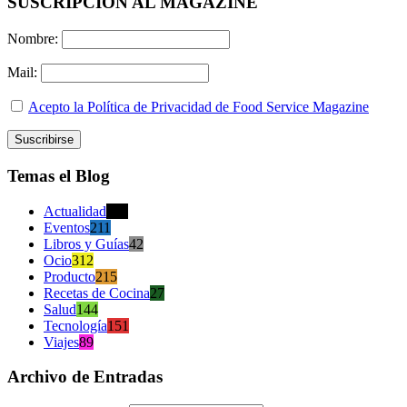
SUSCRIPCION AL MAGAZINE
Nombre:
Mail:
Acepto la Política de Privacidad de Food Service Magazine
Temas el Blog
Actualidad
470
Eventos
211
Libros y Guías
42
Ocio
312
Producto
215
Recetas de Cocina
27
Salud
144
Tecnología
151
Viajes
89
Archivo de Entradas