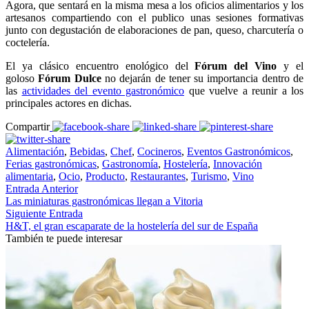
Agora, que sentará en la misma mesa a los oficios alimentarios y los
artesanos compartiendo con el publico unas sesiones formativas
junto con degustación de elaboraciones de pan, queso, charcutería o
coctelería.
El ya clásico encuentro enológico del
Fórum del Vino
y el
goloso
Fórum Dulce
no dejarán de tener su importancia dentro de
las
actividades del evento gastronómico
que vuelve a reunir a los
principales actores en dichas.
Compartir
Alimentación
,
Bebidas
,
Chef
,
Cocineros
,
Eventos Gastronómicos
,
Ferias gastronómicas
,
Gastronomía
,
Hostelería
,
Innovación
alimentaria
,
Ocio
,
Producto
,
Restaurantes
,
Turismo
,
Vino
Entrada Anterior
Las miniaturas gastronómicas llegan a Vitoria
Siguiente Entrada
H&T, el gran escaparate de la hostelería del sur de España
También te puede interesar