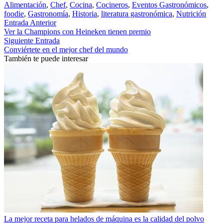
Alimentación
,
Chef
,
Cocina
,
Cocineros
,
Eventos Gastronómicos
,
foodie
,
Gastronomía
,
Historia
,
literatura gastronómica
,
Nutrición
Entrada Anterior
Ver la Champions con Heineken tienen premio
Siguiente Entrada
Conviértete en el mejor chef del mundo
También te puede interesar
La mejor receta para helados de máquina es la calidad del polvo