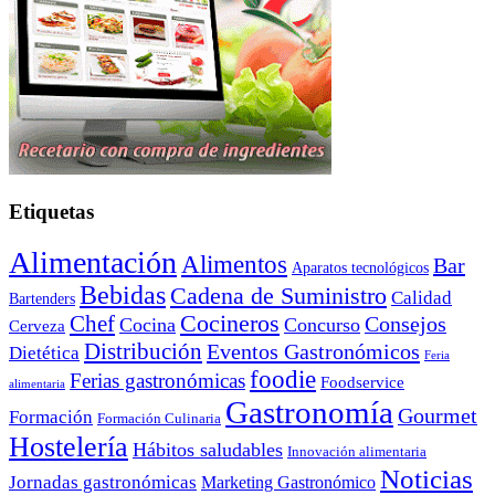
Etiquetas
Alimentación
Alimentos
Bar
Aparatos tecnológicos
Bebidas
Cadena de Suministro
Calidad
Bartenders
Cocineros
Chef
Consejos
Cocina
Concurso
Cerveza
Distribución
Eventos Gastronómicos
Dietética
Feria
foodie
Ferias gastronómicas
Foodservice
alimentaria
Gastronomía
Gourmet
Formación
Formación Culinaria
Hostelería
Hábitos saludables
Innovación alimentaria
Noticias
Jornadas gastronómicas
Marketing Gastronómico