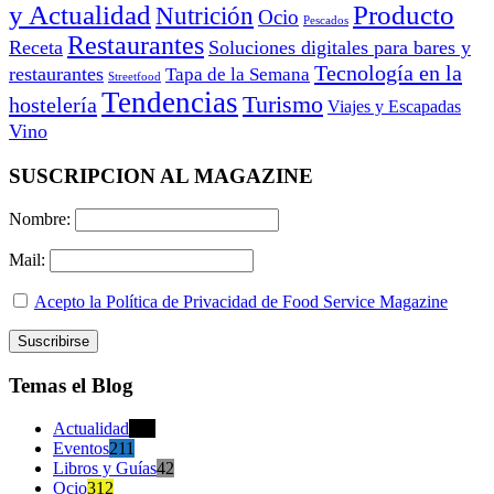
y Actualidad
Producto
Nutrición
Ocio
Pescados
Restaurantes
Receta
Soluciones digitales para bares y
Tecnología en la
restaurantes
Tapa de la Semana
Streetfood
Tendencias
Turismo
hostelería
Viajes y Escapadas
Vino
SUSCRIPCION AL MAGAZINE
Nombre:
Mail:
Acepto la Política de Privacidad de Food Service Magazine
Temas el Blog
Actualidad
470
Eventos
211
Libros y Guías
42
Ocio
312