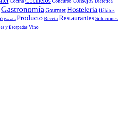
Cocineros
hef
Consejos
Cocina
Concurso
Dietética
Gastronomía
Hostelería
Gourmet
Hábitos
Producto
Restaurantes
io
Receta
Soluciones
Pescados
Vino
jes y Escapadas