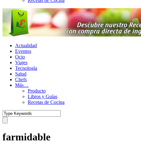
Recetas de Cocina
Actualidad
Eventos
Ocio
Viajes
Tecnología
Salud
Chefs
Más…
Producto
Libros y Guías
Recetas de Cocina
farmidable