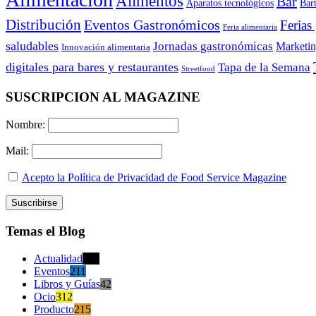
Alimentos
Bar
Aparatos tecnológicos
Bar
Distribución
Eventos Gastronómicos
Ferias
Feria alimentaria
saludables
Jornadas gastronómicas
Marketi
Innovación alimentaria
digitales para bares y restaurantes
Tapa de la Semana
Streetfood
SUSCRIPCION AL MAGAZINE
Nombre:
Mail:
Acepto la Política de Privacidad de Food Service Magazine
Temas el Blog
Actualidad
470
Eventos
211
Libros y Guías
42
Ocio
312
Producto
215