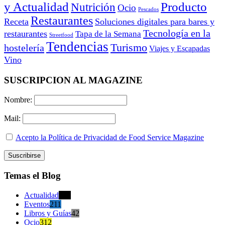
y Actualidad
Producto
Nutrición
Ocio
Pescados
Restaurantes
Receta
Soluciones digitales para bares y
Tecnología en la
restaurantes
Tapa de la Semana
Streetfood
Tendencias
Turismo
hostelería
Viajes y Escapadas
Vino
SUSCRIPCION AL MAGAZINE
Nombre:
Mail:
Acepto la Política de Privacidad de Food Service Magazine
Temas el Blog
Actualidad
470
Eventos
211
Libros y Guías
42
Ocio
312