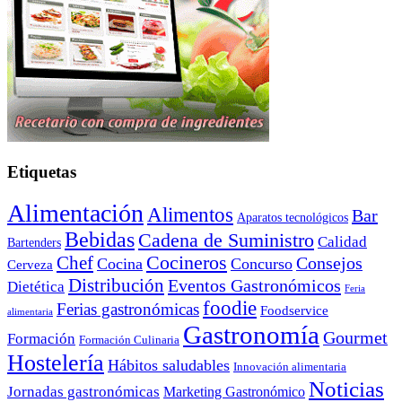
Etiquetas
Alimentación
Alimentos
Bar
Aparatos tecnológicos
Bebidas
Cadena de Suministro
Calidad
Bartenders
Cocineros
Chef
Consejos
Cocina
Concurso
Cerveza
Distribución
Eventos Gastronómicos
Dietética
Feria
foodie
Ferias gastronómicas
Foodservice
alimentaria
Gastronomía
Gourmet
Formación
Formación Culinaria
Hostelería
Hábitos saludables
Innovación alimentaria
Noticias
Jornadas gastronómicas
Marketing Gastronómico