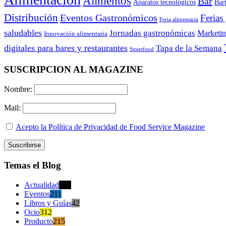
Alimentos
Bar
Aparatos tecnológicos
Bar
Distribución
Eventos Gastronómicos
Ferias
Feria alimentaria
saludables
Jornadas gastronómicas
Marketi
Innovación alimentaria
digitales para bares y restaurantes
Tapa de la Semana
Streetfood
SUSCRIPCION AL MAGAZINE
Nombre:
Mail:
Acepto la Política de Privacidad de Food Service Magazine
Temas el Blog
Actualidad
470
Eventos
211
Libros y Guías
42
Ocio
312
Producto
215