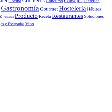
Cocineros
hef
Consejos
Cocina
Concurso
Dietética
Gastronomía
Hostelería
Gourmet
Hábitos
Producto
Restaurantes
io
Receta
Soluciones
Pescados
Vino
jes y Escapadas