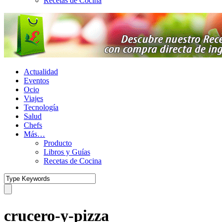
Recetas de Cocina
Actualidad
Eventos
Ocio
Viajes
Tecnología
Salud
Chefs
Más…
Producto
Libros y Guías
Recetas de Cocina
crucero-y-pizza