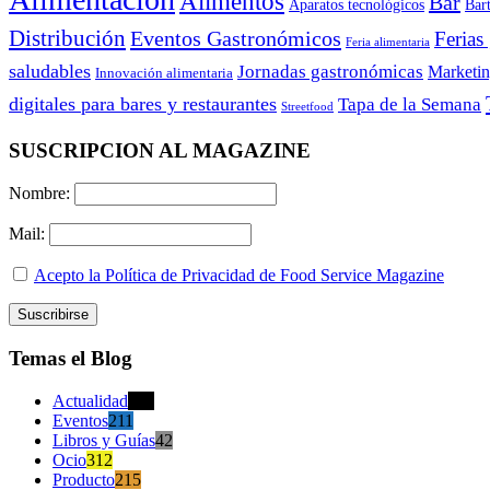
Alimentos
Bar
Aparatos tecnológicos
Bar
Distribución
Eventos Gastronómicos
Ferias
Feria alimentaria
saludables
Jornadas gastronómicas
Marketi
Innovación alimentaria
digitales para bares y restaurantes
Tapa de la Semana
Streetfood
SUSCRIPCION AL MAGAZINE
Nombre:
Mail:
Acepto la Política de Privacidad de Food Service Magazine
Temas el Blog
Actualidad
470
Eventos
211
Libros y Guías
42
Ocio
312
Producto
215