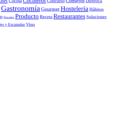
Cocineros
hef
Consejos
Cocina
Concurso
Dietética
Gastronomía
Hostelería
Gourmet
Hábitos
Producto
Restaurantes
io
Receta
Soluciones
Pescados
Vino
jes y Escapadas