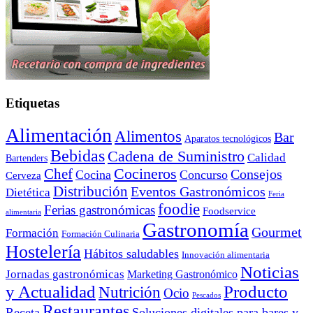
Etiquetas
Alimentación
Alimentos
Bar
Aparatos tecnológicos
Bebidas
Cadena de Suministro
Calidad
Bartenders
Cocineros
Chef
Consejos
Cocina
Concurso
Cerveza
Distribución
Eventos Gastronómicos
Dietética
Feria
foodie
Ferias gastronómicas
Foodservice
alimentaria
Gastronomía
Gourmet
Formación
Formación Culinaria
Hostelería
Hábitos saludables
Innovación alimentaria
Noticias
Jornadas gastronómicas
Marketing Gastronómico
y Actualidad
Producto
Nutrición
Ocio
Pescados
Restaurantes
Receta
Soluciones digitales para bares y