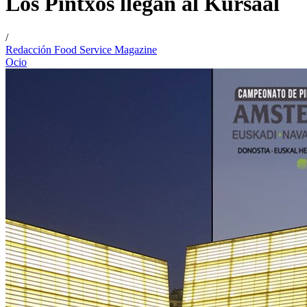
Los Pintxos llegan al Kursaal
/
Redacción Food Service Magazine
Ocio