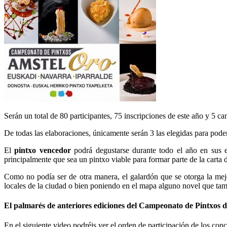
Serán un total de 80 participantes, 75 inscripciones de este año y 5 c
De todas las elaboraciones, únicamente serán 3 las elegidas para poder
El
pintxo vencedor
podrá degustarse durante todo el año en sus es
principalmente que sea un pintxo viable para formar parte de la carta d
Como no podía ser de otra manera, el galardón que se otorga la mej
locales de la ciudad o bien poniendo en el mapa alguno novel que tam
El palmarés de anteriores ediciones del Campeonato de Pintxos 
En el siguiente video podréis ver el orden de participación de los conc