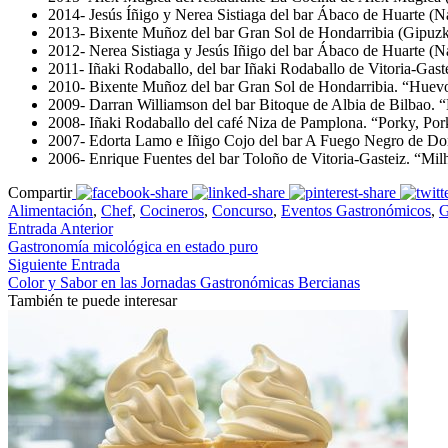
2014- Jesús Íñigo y Nerea Sistiaga del bar Ábaco de Huarte (Na
2013- Bixente Muñoz del bar Gran Sol de Hondarribia (Gipuzko
2012- Nerea Sistiaga y Jesús Iñigo del bar Ábaco de Huarte (N
2011- Iñaki Rodaballo, del bar Iñaki Rodaballo de Vitoria-Gast
2010- Bixente Muñoz del bar Gran Sol de Hondarribia. “Huevo 
2009- Darran Williamson del bar Bitoque de Albia de Bilbao. 
2008- Iñaki Rodaballo del café Niza de Pamplona. “Porky, Por
2007- Edorta Lamo e Iñigo Cojo del bar A Fuego Negro de Dono
2006- Enrique Fuentes del bar Toloño de Vitoria-Gasteiz. “Milh
Compartir
Alimentación
,
Chef
,
Cocineros
,
Concurso
,
Eventos Gastronómicos
,
G
Entrada Anterior
Gastronomía micológica en estado puro
Siguiente Entrada
Color y Sabor en las Jornadas Gastronómicas Bercianas
También te puede interesar