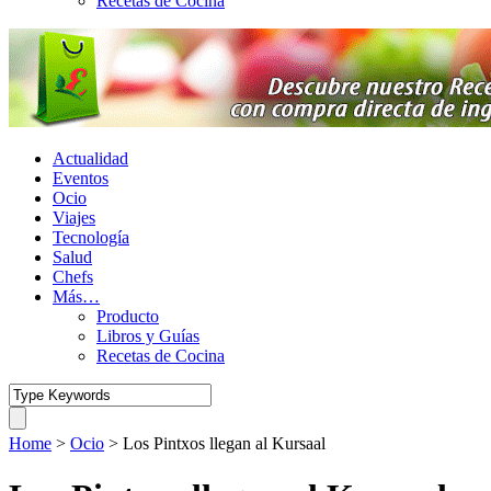
Recetas de Cocina
Actualidad
Eventos
Ocio
Viajes
Tecnología
Salud
Chefs
Más…
Producto
Libros y Guías
Recetas de Cocina
Home
>
Ocio
>
Los Pintxos llegan al Kursaal