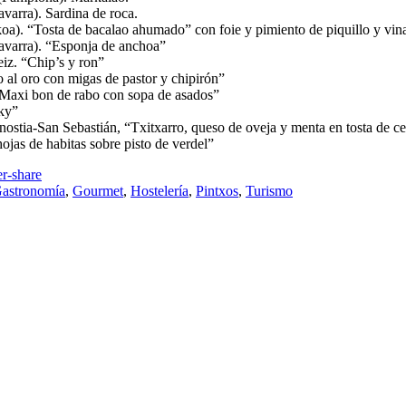
varra). Sardina de roca.
a). “Tosta de bacalao ahumado” con foie y pimiento de piquillo y vin
avarra). “Esponja de anchoa”
eiz. “Chip’s y ron”
al oro con migas de pastor y chipirón”
“Maxi bon de rabo con sopa de asados”
ky”
stia-San Sebastián, “Txitxarro, queso de oveja y menta en tosta de c
ojas de habitas sobre pisto de verdel”
astronomía
,
Gourmet
,
Hostelería
,
Pintxos
,
Turismo