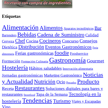
Etiquetas
Alimentación
Alimentos
Bar
Aparatos tecnológicos
Bebidas
Cadena de Suministro
Calidad
Bartenders
Cocineros
Chef
Consejos
Cocina
Concurso
Cerveza
Distribución
Eventos Gastronómicos
Dietética
Feria
foodie
Ferias gastronómicas
Foodservice
alimentaria
Gastronomía
Gourmet
Formación
Formación Culinaria
Hostelería
Hábitos saludables
Innovación alimentaria
Noticias
Jornadas gastronómicas
Marketing Gastronómico
y Actualidad
Producto
Nutrición
Ocio
Pescados
Restaurantes
Receta
Soluciones digitales para bares y
Tecnología en la
restaurantes
Tapa de la Semana
Streetfood
Tendencias
Turismo
hostelería
Viajes y Escapadas
Vino