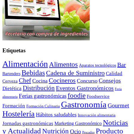
Etiquetas
Alimentación
Alimentos
Bar
Aparatos tecnológicos
Bebidas
Cadena de Suministro
Calidad
Bartenders
Cocineros
Chef
Consejos
Cocina
Concurso
Cerveza
Distribución
Eventos Gastronómicos
Dietética
Feria
foodie
Ferias gastronómicas
Foodservice
alimentaria
Gastronomía
Gourmet
Formación
Formación Culinaria
Hostelería
Hábitos saludables
Innovación alimentaria
Noticias
Jornadas gastronómicas
Marketing Gastronómico
y Actualidad
Producto
Nutrición
Ocio
Pescados