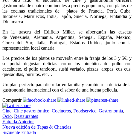
Por otro lado, el encuentro de cine y gastronomía ofrecerá
gastronomía de cuatro continentes a precios populares, con platos de
las cocinas tradicionales de platos de Francia, Perú, Cuba,
Indonesia, Marruecos, India, Japón, Suecia, Noruega, Finlandia y
Dinamarca.
En la trasera del Edificio Miller, se albergarán las casetas
de Venezuela, Alemania, Argentina, Senegal, España, Mexico,
Corea del Sur, Italia, Portugal, Estados Unidos, junto con la
representación local canaria.
Los precios de los platos se moverán entre la franja de los 3 y 5€, y
se podrá degustar delicias como los pinchitos de pollo con
cacahuete, el pollo tandoori, sushi variado, pizzas, arepas, cus cus,
quesadillas, burritos, etc…
Un plan perfecto para disfrutar en familia y combinar la delicia de la
gastronomía internacional con el sabor de una buena película.
Compartir
Cine
,
Cine gastronómico
,
Cocineros
,
Foodservice
,
Gastronomía
,
Ocio
,
Restaurantes
Entrada Anterior
Nueva edición de Tapas & Chanclas
Siguiente Entrada