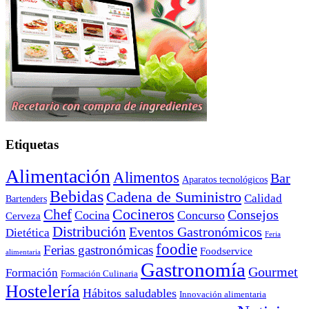
Etiquetas
Alimentación
Alimentos
Bar
Aparatos tecnológicos
Bebidas
Cadena de Suministro
Calidad
Bartenders
Cocineros
Chef
Consejos
Cocina
Concurso
Cerveza
Distribución
Eventos Gastronómicos
Dietética
Feria
foodie
Ferias gastronómicas
Foodservice
alimentaria
Gastronomía
Gourmet
Formación
Formación Culinaria
Hostelería
Hábitos saludables
Innovación alimentaria