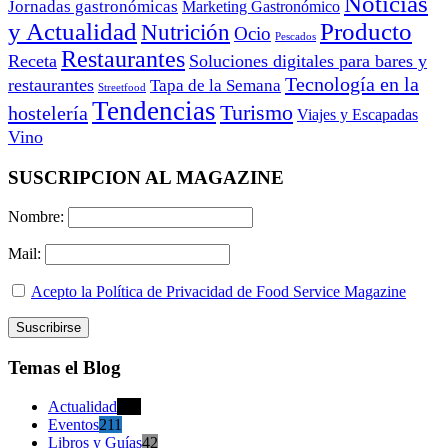
Noticias
Jornadas gastronómicas
Marketing Gastronómico
y Actualidad
Producto
Nutrición
Ocio
Pescados
Restaurantes
Receta
Soluciones digitales para bares y
Tecnología en la
restaurantes
Tapa de la Semana
Streetfood
Tendencias
Turismo
hostelería
Viajes y Escapadas
Vino
SUSCRIPCION AL MAGAZINE
Nombre:
Mail:
Acepto la Política de Privacidad de Food Service Magazine
Temas el Blog
Actualidad
470
Eventos
211
Libros y Guías
42