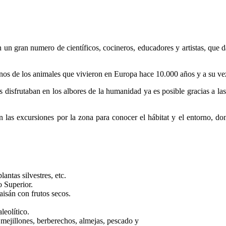
án un gran numero de científicos, cocineros, educadores y artistas, que
os de los animales que vivieron en Europa hace 10.000 años y a su vez
os disfrutaban en los albores de la humanidad ya es posible gracias a l
con las excursiones por la zona para conocer el hábitat y el entorno, d
antas silvestres, etc.
o Superior.
sán con frutos secos.
leolítico.
ejillones, berberechos, almejas, pescado y