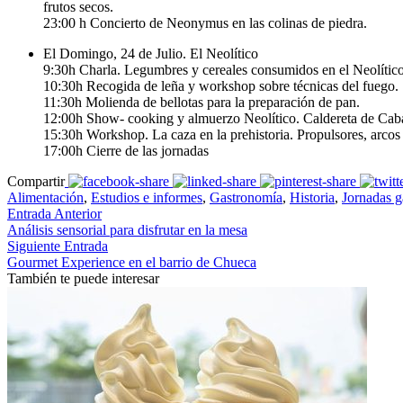
frutos secos.
23:00 h Concierto de Neonymus en las colinas de piedra.
El Domingo, 24 de Julio. El Neolítico
9:30h Charla. Legumbres y cereales consumidos en el Neolítico
10:30h Recogida de leña y workshop sobre técnicas del fuego.
11:30h Molienda de bellotas para la preparación de pan.
12:00h Show- cooking y almuerzo Neolítico. Caldereta de Caballo
15:30h Workshop. La caza en la prehistoria. Propulsores, arcos 
17:00h Cierre de las jornadas
Compartir
Alimentación
,
Estudios e informes
,
Gastronomía
,
Historia
,
Jornadas g
Entrada Anterior
Análisis sensorial para disfrutar en la mesa
Siguiente Entrada
Gourmet Experience en el barrio de Chueca
También te puede interesar