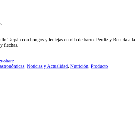
.
 Tarpán con hongos y lentejas en olla de barro. Perdiz y Becada a la par
y flechas.
astronómicas
,
Noticias y Actualidad
,
Nutrición
,
Producto