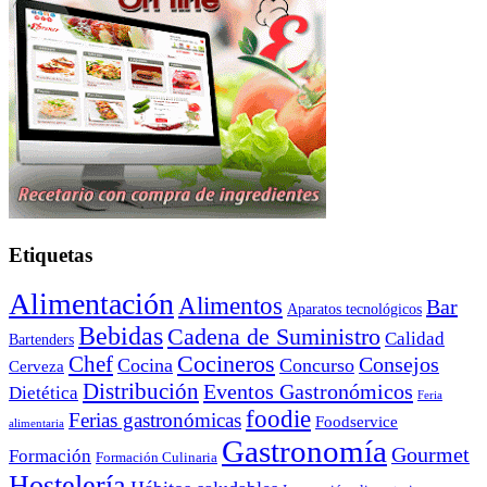
Etiquetas
Alimentación
Alimentos
Bar
Aparatos tecnológicos
Bebidas
Cadena de Suministro
Calidad
Bartenders
Cocineros
Chef
Consejos
Cocina
Concurso
Cerveza
Distribución
Eventos Gastronómicos
Dietética
Feria
foodie
Ferias gastronómicas
Foodservice
alimentaria
Gastronomía
Gourmet
Formación
Formación Culinaria
Hostelería