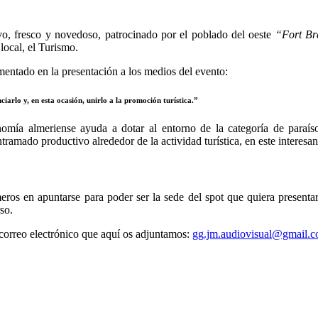
vo, fresco y novedoso, patrocinado por el poblado del oeste
“Fort B
local, el Turismo.
entado en la presentación a los medios del evento:
iarlo y, en esta ocasión, unirlo a la promoción turística.”
ronomía almeriense ayuda a dotar al entorno de la categoría de paraí
tramado productivo alrededor de la actividad turística, en este interesan
meros en apuntarse para poder ser la sede del spot que quiera presenta
so.
l correo electrónico que aquí os adjuntamos:
gg.jm.audiovisual@gmail.