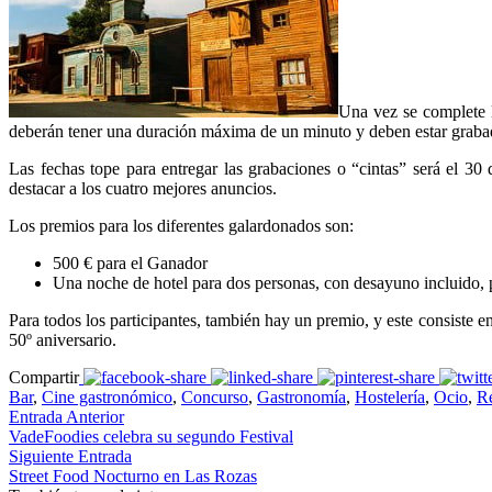
Una vez se complete l
deberán tener una duración máxima de un minuto y deben estar grabad
Las fechas tope para entregar las grabaciones o “cintas” será el 30 
destacar a los cuatro mejores anuncios.
Los premios para los diferentes galardonados son:
500 € para el Ganador
Una noche de hotel para dos personas, con desayuno incluido, par
Para todos los participantes, también hay un premio, y este consiste 
50º aniversario.
Compartir
Bar
,
Cine gastronómico
,
Concurso
,
Gastronomía
,
Hostelería
,
Ocio
,
Re
Entrada Anterior
VadeFoodies celebra su segundo Festival
Siguiente Entrada
Street Food Nocturno en Las Rozas