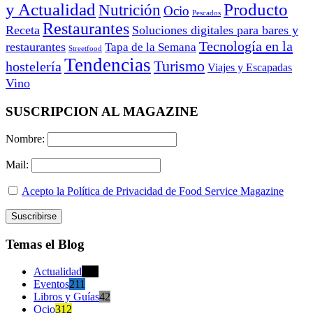
y Actualidad
Producto
Nutrición
Ocio
Pescados
Restaurantes
Receta
Soluciones digitales para bares y
Tecnología en la
restaurantes
Tapa de la Semana
Streetfood
Tendencias
Turismo
hostelería
Viajes y Escapadas
Vino
SUSCRIPCION AL MAGAZINE
Nombre:
Mail:
Acepto la Política de Privacidad de Food Service Magazine
Temas el Blog
Actualidad
470
Eventos
211
Libros y Guías
42
Ocio
312