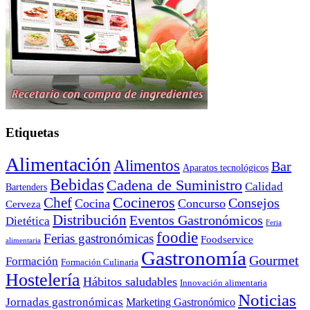
Etiquetas
Alimentación
Alimentos
Bar
Aparatos tecnológicos
Bebidas
Cadena de Suministro
Calidad
Bartenders
Cocineros
Chef
Consejos
Cocina
Concurso
Cerveza
Distribución
Eventos Gastronómicos
Dietética
Feria
foodie
Ferias gastronómicas
Foodservice
alimentaria
Gastronomía
Gourmet
Formación
Formación Culinaria
Hostelería
Hábitos saludables
Innovación alimentaria
Noticias
Jornadas gastronómicas
Marketing Gastronómico