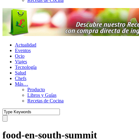
Recetas de Cocina
Actualidad
Eventos
Ocio
Viajes
Tecnología
Salud
Chefs
Más…
Producto
Libros y Guías
Recetas de Cocina
food-en-south-summit