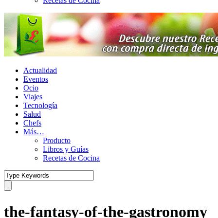
Recetas de Cocina
Actualidad
Eventos
Ocio
Viajes
Tecnología
Salud
Chefs
Más…
Producto
Libros y Guías
Recetas de Cocina
the-fantasy-of-the-gastronomy