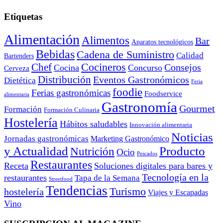
Etiquetas
Alimentación
Alimentos
Bar
Aparatos tecnológicos
Bebidas
Cadena de Suministro
Calidad
Bartenders
Cocineros
Chef
Consejos
Cocina
Concurso
Cerveza
Distribución
Eventos Gastronómicos
Dietética
Feria
foodie
Ferias gastronómicas
Foodservice
alimentaria
Gastronomía
Gourmet
Formación
Formación Culinaria
Hostelería
Hábitos saludables
Innovación alimentaria
Noticias
Jornadas gastronómicas
Marketing Gastronómico
y Actualidad
Producto
Nutrición
Ocio
Pescados
Restaurantes
Receta
Soluciones digitales para bares y
Tecnología en la
restaurantes
Tapa de la Semana
Streetfood
Tendencias
Turismo
hostelería
Viajes y Escapadas
Vino